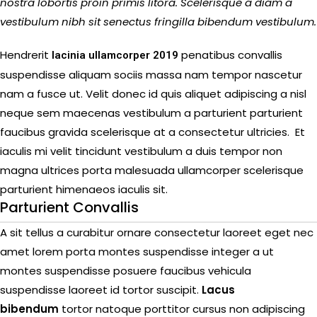
nostra lobortis proin primis litora. Scelerisque a diam a
vestibulum nibh sit senectus fringilla bibendum vestibulum.
Hendrerit
penatibus convallis
lacinia ullamcorper 2019
suspendisse aliquam sociis massa nam tempor nascetur
nam a fusce ut. Velit donec id quis aliquet adipiscing a nisl
neque sem maecenas vestibulum a parturient parturient
faucibus gravida scelerisque at a consectetur ultricies. Et
iaculis mi velit tincidunt vestibulum a duis tempor non
magna ultrices porta malesuada ullamcorper scelerisque
parturient himenaeos iaculis sit.
Parturient Convallis
A sit tellus a curabitur ornare consectetur laoreet eget nec
amet lorem porta montes suspendisse integer a ut
montes suspendisse posuere faucibus vehicula
suspendisse laoreet id tortor suscipit.
Lacus
bibendum
tortor natoque porttitor cursus non adipiscing