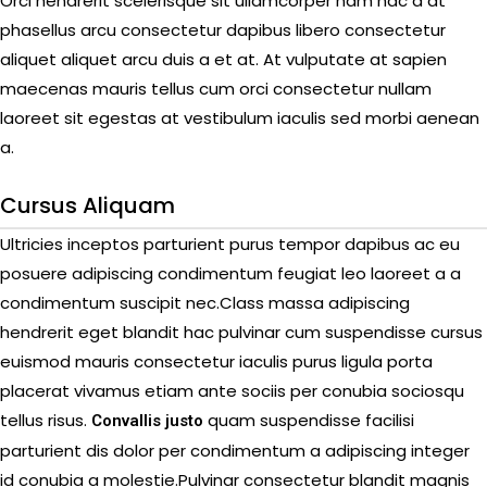
Orci hendrerit scelerisque sit ullamcorper nam hac a at
phasellus arcu consectetur dapibus libero consectetur
aliquet aliquet arcu duis a et at. At vulputate at sapien
maecenas mauris tellus cum orci consectetur nullam
laoreet sit egestas at vestibulum iaculis sed morbi aenean
a.
Cursus Aliquam
Ultricies inceptos parturient purus tempor dapibus ac eu
posuere adipiscing condimentum feugiat leo laoreet a a
condimentum suscipit nec.Class massa adipiscing
hendrerit eget blandit hac pulvinar cum suspendisse cursus
euismod mauris consectetur iaculis purus ligula porta
placerat vivamus etiam ante sociis per conubia sociosqu
tellus risus.
quam suspendisse facilisi
Convallis justo
parturient dis dolor per condimentum a adipiscing integer
id conubia a molestie.Pulvinar consectetur blandit magnis