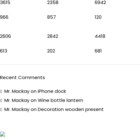
3615
2358
6942
966
857
120
2606
2842
4418
613
202
681
Recent Comments
Mr. Mackay
on
iPhone dock
Mr. Mackay
on
Wine bottle lantern
Mr. Mackay
on
Decoration wooden present
CASA MASALA
MUNTANER 152, 08036 BARCELONA